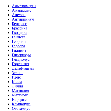
Альстромерия
Амариллис
Анемон
Антириниум
Берграсс
Брассика
Гвоздика
Гениста
Георгин
Гербера
Гиацинт
Гиперикум
Гладиолус
Гортензия
Дельфиниум
Зелень
Ирис
Калла
Лилия
Магнолия
Маттиола
Нарцисс
Кампанула
Озотамнус