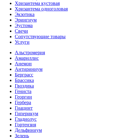
Хризантема кустовая
Хризантема одноголовая
Экзотика
Эрингиум
Эустома
Свечи
Сопутствующие товары
Услуги
Альстромерия
Амариллис
Анемон
Антириниум
Берграсс
Брассика
Гвоздика
Гениста
Георгин
Гербера
Гиацинт
Гиперикум
Гладиолус
Гортензия
Дельфиниум
Зелень