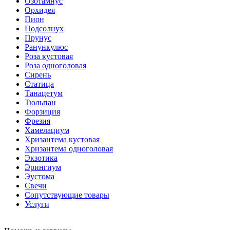
Озотамнус
Орхидея
Пион
Подсолнух
Прунус
Ранункулюс
Роза кустовая
Роза одноголовая
Сирень
Статица
Танацетум
Тюльпан
Форзиция
Фрезия
Хамелациум
Хризантема кустовая
Хризантема одноголовая
Экзотика
Эрингиум
Эустома
Свечи
Сопутствующие товары
Услуги