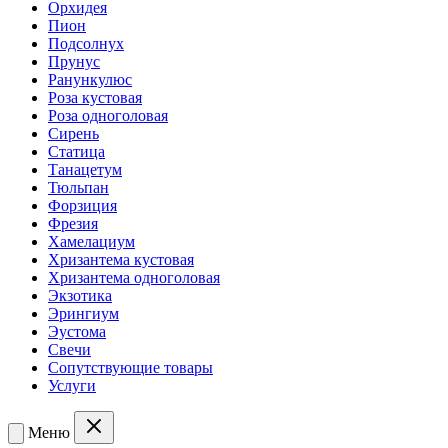
Орхидея
Пион
Подсолнух
Прунус
Ранункулюс
Роза кустовая
Роза одноголовая
Сирень
Статица
Танацетум
Тюльпан
Форзиция
Фрезия
Хамелациум
Хризантема кустовая
Хризантема одноголовая
Экзотика
Эрингиум
Эустома
Свечи
Сопутствующие товары
Услуги
Меню