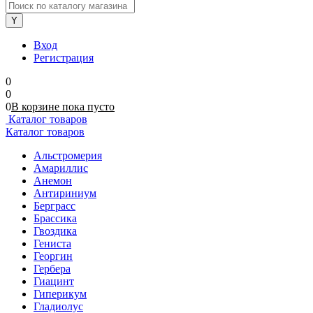
Вход
Регистрация
0
0
0
В корзине
пока
пусто
Каталог товаров
Каталог товаров
Альстромерия
Амариллис
Анемон
Антириниум
Берграсс
Брассика
Гвоздика
Гениста
Георгин
Гербера
Гиацинт
Гиперикум
Гладиолус