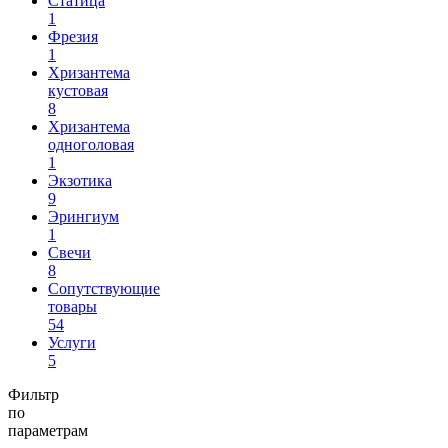
Статица
1
Фрезия
1
Хризантема
кустовая
8
Хризантема
одноголовая
1
Экзотика
9
Эрингиум
1
Свечи
8
Сопутствующие
товары
54
Услуги
5
Фильтр
по
параметрам