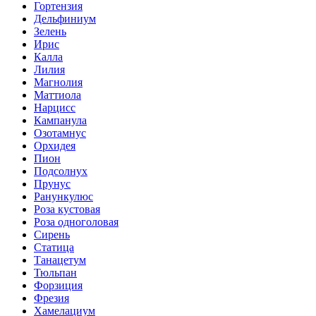
Гортензия
Дельфиниум
Зелень
Ирис
Калла
Лилия
Магнолия
Маттиола
Нарцисс
Кампанула
Озотамнус
Орхидея
Пион
Подсолнух
Прунус
Ранункулюс
Роза кустовая
Роза одноголовая
Сирень
Статица
Танацетум
Тюльпан
Форзиция
Фрезия
Хамелациум