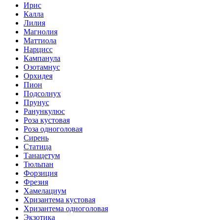
Ирис
Калла
Лилия
Магнолия
Маттиола
Нарцисс
Кампанула
Озотамнус
Орхидея
Пион
Подсолнух
Прунус
Ранункулюс
Роза кустовая
Роза одноголовая
Сирень
Статица
Танацетум
Тюльпан
Форзиция
Фрезия
Хамелациум
Хризантема кустовая
Хризантема одноголовая
Экзотика