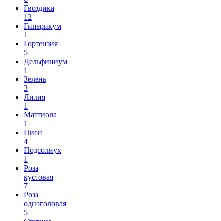
Гвоздика
12
Гиперикум
1
Гортензия
5
Дельфиниум
1
Зелень
3
Лилия
1
Маттиола
1
Пион
4
Подсолнух
1
Роза
кустовая
7
Роза
одноголовая
5