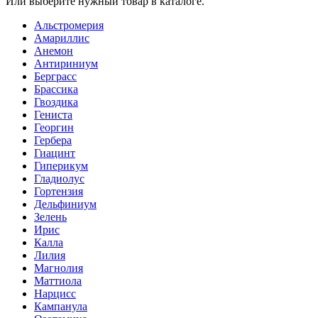
Или выберите нужный товар в каталоге.
Альстромерия
Амариллис
Анемон
Антириниум
Берграсс
Брассика
Гвоздика
Гениста
Георгин
Гербера
Гиацинт
Гиперикум
Гладиолус
Гортензия
Дельфиниум
Зелень
Ирис
Калла
Лилия
Магнолия
Маттиола
Нарцисс
Кампанула