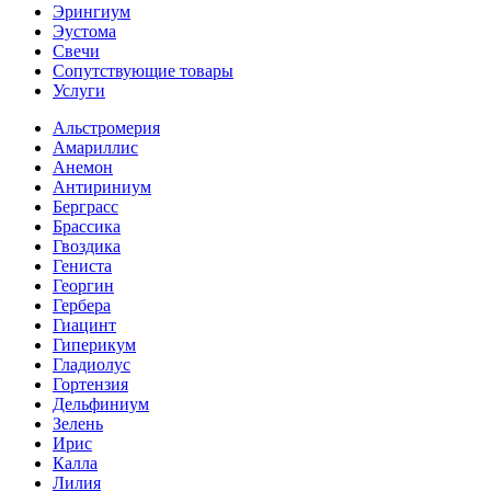
Эрингиум
Эустома
Свечи
Сопутствующие товары
Услуги
Альстромерия
Амариллис
Анемон
Антириниум
Берграсс
Брассика
Гвоздика
Гениста
Георгин
Гербера
Гиацинт
Гиперикум
Гладиолус
Гортензия
Дельфиниум
Зелень
Ирис
Калла
Лилия