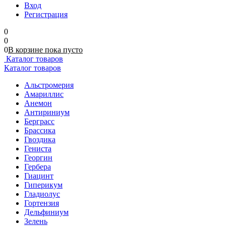
Вход
Регистрация
0
0
0
В корзине
пока
пусто
Каталог товаров
Каталог товаров
Альстромерия
Амариллис
Анемон
Антириниум
Берграсс
Брассика
Гвоздика
Гениста
Георгин
Гербера
Гиацинт
Гиперикум
Гладиолус
Гортензия
Дельфиниум
Зелень