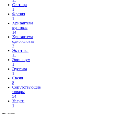
11
Статица
1
Фрезия
1
Хризантема
кустовая
14
Хризантема
одноголовая
3
Экзотика
11
Эрингиум
1
Эустома
1
Свечи
8
Сопутствующие
товары
54
Услуги
1