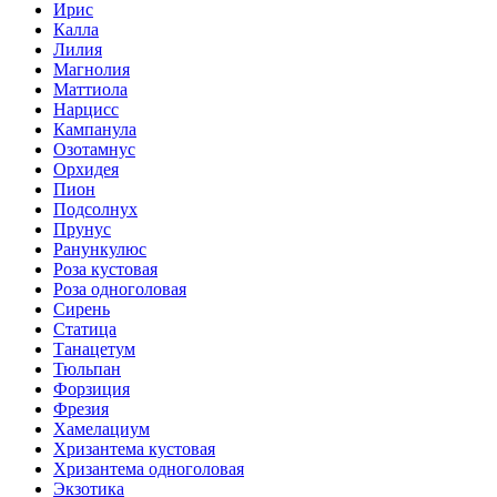
Ирис
Калла
Лилия
Магнолия
Маттиола
Нарцисс
Кампанула
Озотамнус
Орхидея
Пион
Подсолнух
Прунус
Ранункулюс
Роза кустовая
Роза одноголовая
Сирень
Статица
Танацетум
Тюльпан
Форзиция
Фрезия
Хамелациум
Хризантема кустовая
Хризантема одноголовая
Экзотика