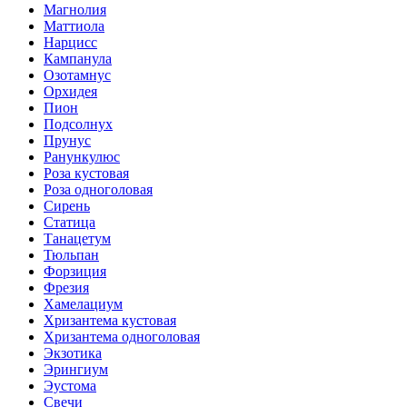
Магнолия
Маттиола
Нарцисс
Кампанула
Озотамнус
Орхидея
Пион
Подсолнух
Прунус
Ранункулюс
Роза кустовая
Роза одноголовая
Сирень
Статица
Танацетум
Тюльпан
Форзиция
Фрезия
Хамелациум
Хризантема кустовая
Хризантема одноголовая
Экзотика
Эрингиум
Эустома
Свечи