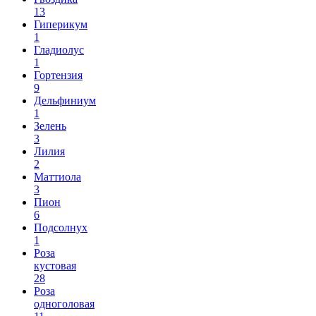
13
Гиперикум
1
Гладиолус
1
Гортензия
9
Дельфиниум
1
Зелень
3
Лилия
2
Маттиола
3
Пион
6
Подсолнух
1
Роза
кустовая
28
Роза
одноголовая