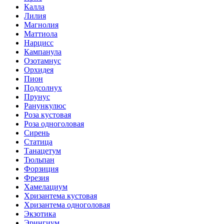
Калла
Лилия
Магнолия
Маттиола
Нарцисс
Кампанула
Озотамнус
Орхидея
Пион
Подсолнух
Прунус
Ранункулюс
Роза кустовая
Роза одноголовая
Сирень
Статица
Танацетум
Тюльпан
Форзиция
Фрезия
Хамелациум
Хризантема кустовая
Хризантема одноголовая
Экзотика
Эрингиум