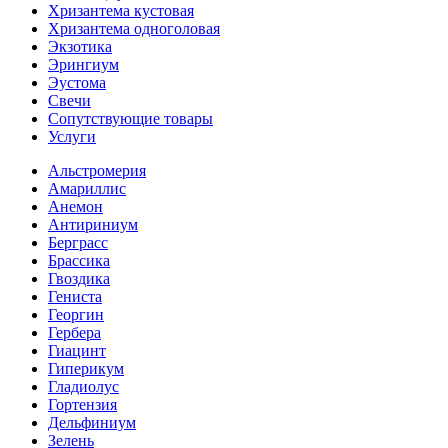
Хризантема кустовая
Хризантема одноголовая
Экзотика
Эрингиум
Эустома
Свечи
Сопутствующие товары
Услуги
Альстромерия
Амариллис
Анемон
Антириниум
Берграсс
Брассика
Гвоздика
Гениста
Георгин
Гербера
Гиацинт
Гиперикум
Гладиолус
Гортензия
Дельфиниум
Зелень