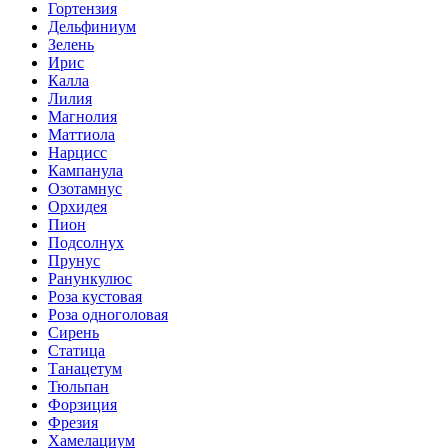
Гортензия
Дельфиниум
Зелень
Ирис
Калла
Лилия
Магнолия
Маттиола
Нарцисс
Кампанула
Озотамнус
Орхидея
Пион
Подсолнух
Прунус
Ранункулюс
Роза кустовая
Роза одноголовая
Сирень
Статица
Танацетум
Тюльпан
Форзиция
Фрезия
Хамелациум