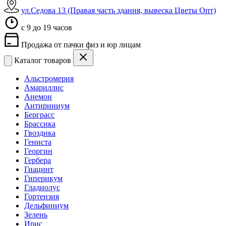
ул.Седова 13 (Правая часть здания, вывеска Цветы Опт)
c 9 до 19 часов
Продажа от пачки физ и юр лицам
Каталог товаров
Альстромерия
Амариллис
Анемон
Антириниум
Берграсс
Брассика
Гвоздика
Гениста
Георгин
Гербера
Гиацинт
Гиперикум
Гладиолус
Гортензия
Дельфиниум
Зелень
Ирис