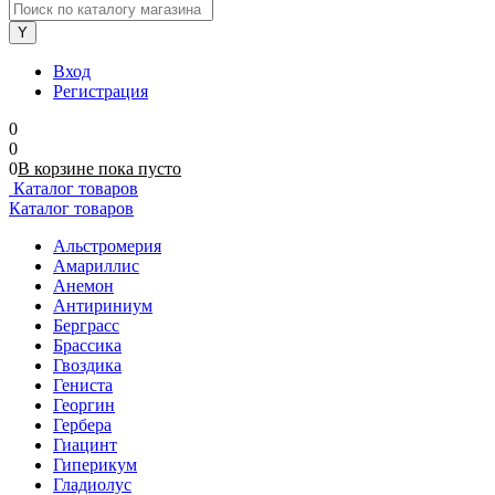
Вход
Регистрация
0
0
0
В корзине
пока
пусто
Каталог товаров
Каталог товаров
Альстромерия
Амариллис
Анемон
Антириниум
Берграсс
Брассика
Гвоздика
Гениста
Георгин
Гербера
Гиацинт
Гиперикум
Гладиолус