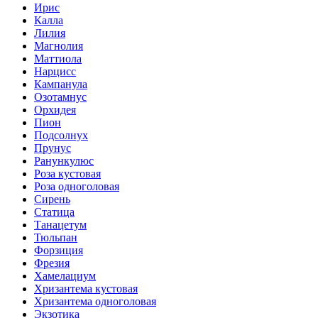
Ирис
Калла
Лилия
Магнолия
Маттиола
Нарцисс
Кампанула
Озотамнус
Орхидея
Пион
Подсолнух
Прунус
Ранункулюс
Роза кустовая
Роза одноголовая
Сирень
Статица
Танацетум
Тюльпан
Форзиция
Фрезия
Хамелациум
Хризантема кустовая
Хризантема одноголовая
Экзотика